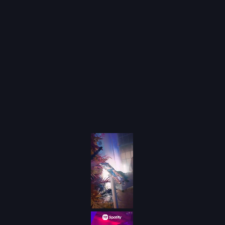
La notte si fa sempre più intensa e con essa
giunge il momento tanto atteso: la festa di
chiusura di Sanremo 2023! Dopo giorni di
emozioni, musica e talento senza pari, è
ora di concludere questa straordinaria
avventura con un'esplosione di gioia e
divertimento. Sotto le stelle della Riviera,
celebriamo insieme la magia della musica
italiana, ballando al ritmo delle canzoni che
hanno segnato questa edizione
indimenticabile.