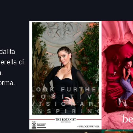
alità
erella di
a.
orma.