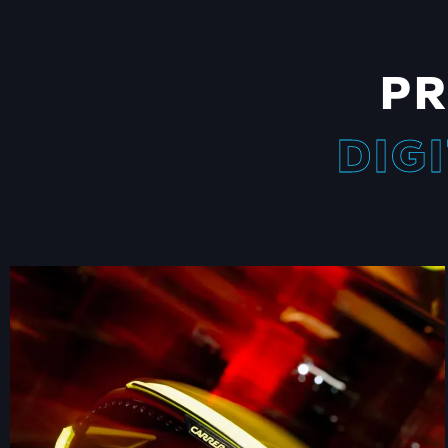
PR
DIG