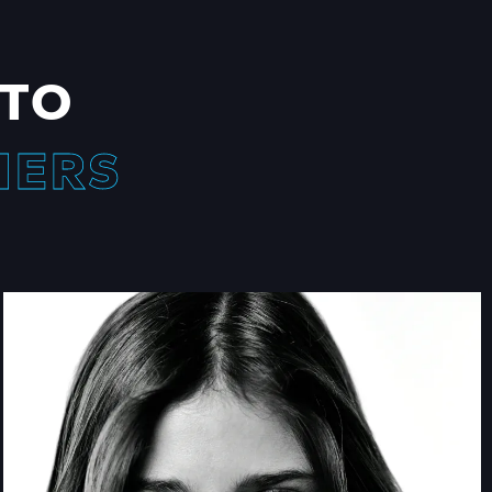
 TO
HERS