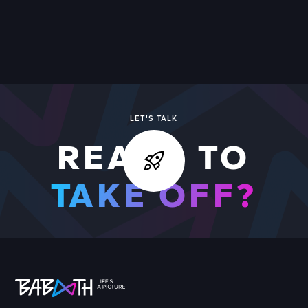
VIEW ALL
LET'S TALK
READY TO
TAKE OFF?