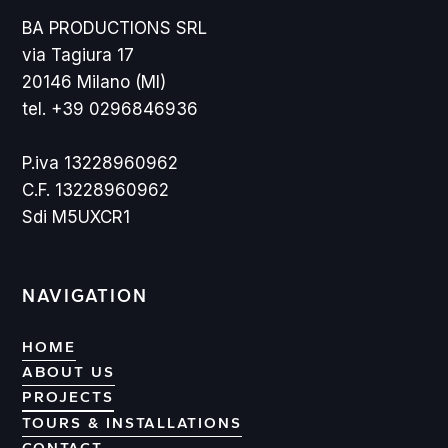
BA PRODUCTIONS SRL
via Tagiura 17
20146 Milano (MI)
tel. +39 0296846936
P.iva 13228960962
C.F. 13228960962
Sdi M5UXCR1
NAVIGATION
HOME
ABOUT US
PROJECTS
PROJECTS
TOURS & INSTALLATIONS
CONTACT