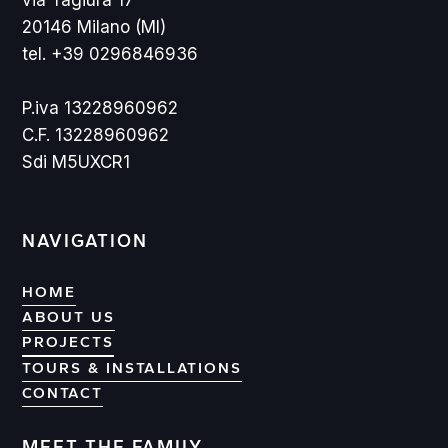
20146 Milano (MI)
tel. +39 0296846936
P.iva 13228960962
C.F. 13228960962
Sdi M5UXCR1
NAVIGATION
HOME
ABOUT US
PROJECTS
PROJECTS
TOURS & INSTALLATIONS
CONTACT
CONTACT
MEET THE FAMILY