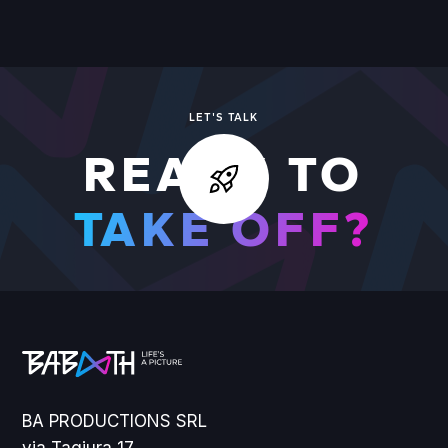
LET'S TALK
READY TO
TAKE OFF?
BA PRODUCTIONS SRL
via Tagiura 17