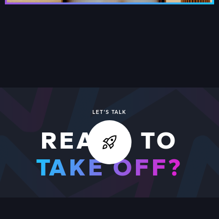
LET'S TALK
READY TO
TAKE OFF?