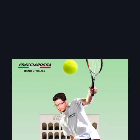
apparizione al Foro Italico di Roma,
offrendo ai partecipanti un’esperienza
davvero indimenticabile. Tra le attrazioni più
coinvolgenti, un innovativo
photobooth
greenscreen
ha catturato l’attenzione degli
ospiti, permettendo loro di immergersi in
scenari mozzafiato direttamente sul campo
da tennis e creare ricordi unici.