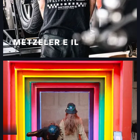
METZELER E IL
TRENDBOOTH IN
VIAGGIO PER L’EUROPA
METZELER E IL
TRENDBOOTH IN
VIAGGIO PER L’EUROPA